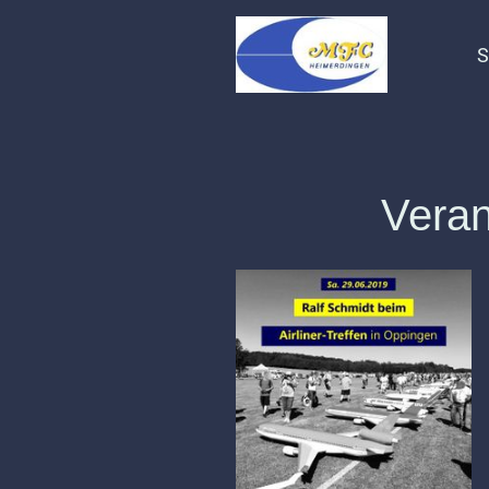
S
Veran